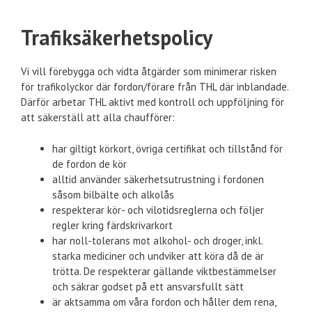
Trafiksäkerhetspolicy
Vi vill förebygga och vidta åtgärder som minimerar risken
för trafikolyckor där fordon/förare från THL där inblandade.
Därför arbetar THL aktivt med kontroll och uppföljning för
att säkerställ att alla chaufförer:
har giltigt körkort, övriga certifikat och tillstånd för
de fordon de kör
alltid använder säkerhetsutrustning i fordonen
såsom bilbälte och alkolås
respekterar kör- och vilotidsreglerna och följer
regler kring färdskrivarkort
har noll-tolerans mot alkohol- och droger, inkl.
starka mediciner och undviker att köra då de är
trötta. De respekterar gällande viktbestämmelser
och säkrar godset på ett ansvarsfullt sätt
är aktsamma om våra fordon och håller dem rena,